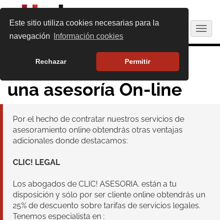
Este sitio utiliza cookies necesarias para la
Togg
navegación
Información cookies
navig
Rechazar
Permitir
Clic!, No somos sólo
una asesoría On-line
Por el hecho de contratar nuestros servicios de
asesoramiento online obtendrás otras ventajas
adicionales donde destacamos:
CLIC! LEGAL
Los abogados de CLIC! ASESORIA. están a tu
disposición y sólo por ser cliente online obtendrás un
25% de descuento sobre tarifas de servicios legales.
Tenemos especialista en :