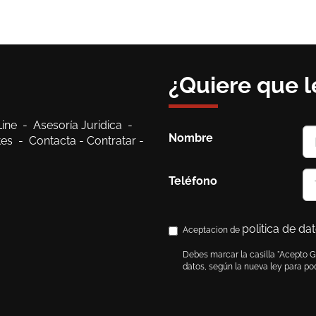
¿Quiere que 
Line
-
Asesoría Juridica
-
Nombre
ntes
-
Contacta
-
Contratar
-
Teléfono
politica de da
Aceptacion de
Debes marcar la casilla "Acepto 
datos, según la nueva ley para pod