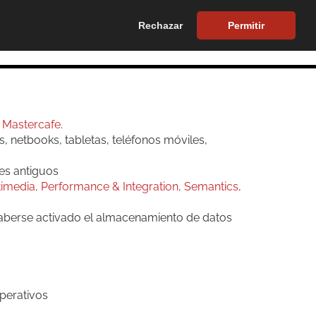
tel.
900 272 033
tel.
623386409
Rechazar
Permitir
AS
VERIFACTU
CONTRATAR
CLIENTES
CONTACTA
r
Mastercafe
.
s, netbooks, tabletas, teléfonos móviles,
es antiguos
haberse activado el almacenamiento de datos
perativos