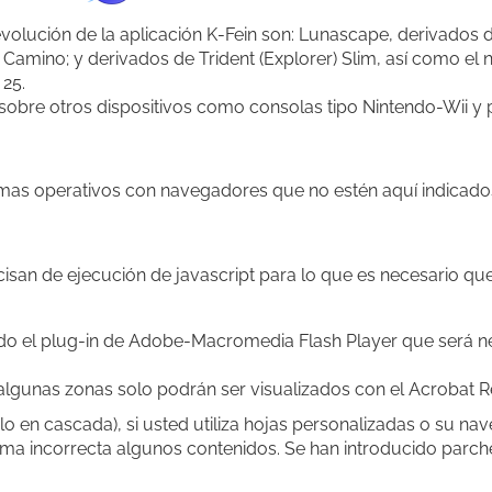
evolución de la aplicación K-Fein son: Lunascape, derivado
, Camino; y derivados de Trident (Explorer) Slim, así como 
25.
 sobre otros dispositivos como consolas tipo Nintendo-Wii y
sitemas operativos con navegadores que no estén aquí indicad
isan de ejecución de ja
vascript para lo que es necesario qu
ado el plug-in de Adobe-Macromedia Flash Player que será ne
gunas zonas solo podrán ser visualizados con el Acrobat Re
o en cascada), si usted utiliza hojas personalizadas o su na
rma incorrecta algunos contenidos. Se han introducido parch