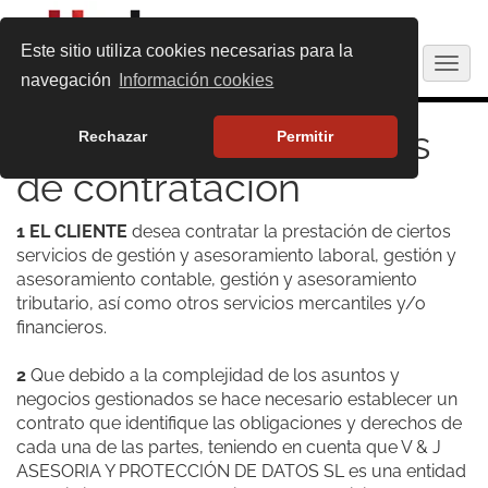
Este sitio utiliza cookies necesarias para la
Togg
navegación
Información cookies
navig
Condiciones generales
Rechazar
Permitir
de contratación
1 EL CLIENTE
desea contratar la prestación de ciertos
servicios de gestión y asesoramiento laboral, gestión y
asesoramiento contable, gestión y asesoramiento
tributario, así como otros servicios mercantiles y/o
financieros.
2
Que debido a la complejidad de los asuntos y
negocios gestionados se hace necesario establecer un
contrato que identifique las obligaciones y derechos de
cada una de las partes, teniendo en cuenta que V & J
ASESORIA Y PROTECCIÓN DE DATOS SL es una entidad