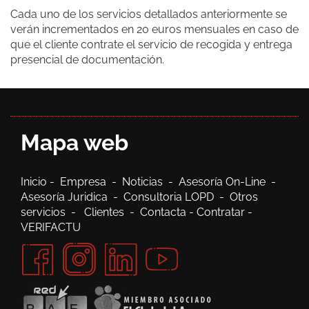
Cada uno de los servicios detallados anteriormente se
verán incrementados en 20 euros mensuales en caso de
que el cliente contrate el servicio de recogida y entrega
presencial de documentación.
Mapa web
Inicio
-
Empresa
-
Noticias
-
Asesoría On-Line
-
Asesoría Juridica
-
Consultoria LOPD
-
Otros
servicios
-
Clientes
-
Contacta
-
Contratar
-
VERIFACTU