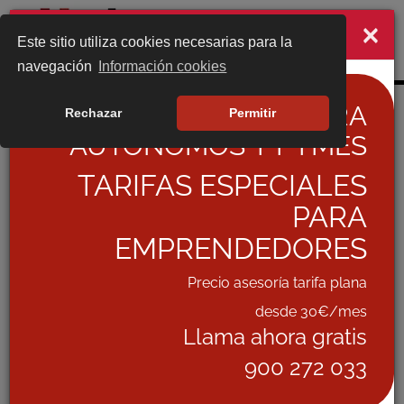
×
¡NO TE VAYAS TODAVIA!
Este sitio utiliza cookies necesarias para la
Togg
navegación
Información cookies
navig
ASESORÍA ONLINE PARA
Rechazar
Permitir
Últimas Noticias
AUTÓNOMOS Y PYMES
Información de interes
TARIFAS ESPECIALES
PARA
EMPRENDEDORES
IMPORTANTE NOVEDAD SOBRE "VERIFACTU"
Precio asesoría tarifa plana
desde 30€/mes
Según últimas noticias, hoy martes día 2 de
Llama ahora gratis
diciembre será aprobado en Consejo de Ministros el
APLAZAMIENTO del plazo de implantación de
900 272 033
Verifactu.