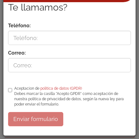
Te llamamos?
MÁS INFORMACIÓN
Teléfono:
Correo:
CLIC! VERIFACTU MODO PRUEBAS
Entramos en la etapa de pruebas para nuestros
clientes, con el nuevo sistema VeriFactu
Aceptacion de
politica de datos (GPDR)
MÁS INFORMACIÓN
Debes marcar la casilla "Acepto GPDR" como aceptación de
nuestra politica de privacidad de datos, según la nueva ley para
poder enviar el formulario.
Enviar formulario