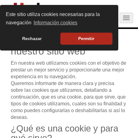
Este sitio utiliza cookies necesarias para la
Togg
navegación
Información cookies
navig
Política de Cookies de
Rechazar
Permitir
nuestro sitio web
En nuestra web utilizamos cookies con el objetivo de
prestar un mejor servicio y proporcionarte una mejor
experiencia en tu navegación.
Queremos informarte de manera clara y precisa
sobre las cookies que utilizamos, detallando a
continuación, que es una cookie, para que sirve, que
tipos de cookies utilizamos, cuales son su finalidad y
como puedes configurarlas o deshabilitarlas si así lo
deseas.
¿Qué es una cookie y para