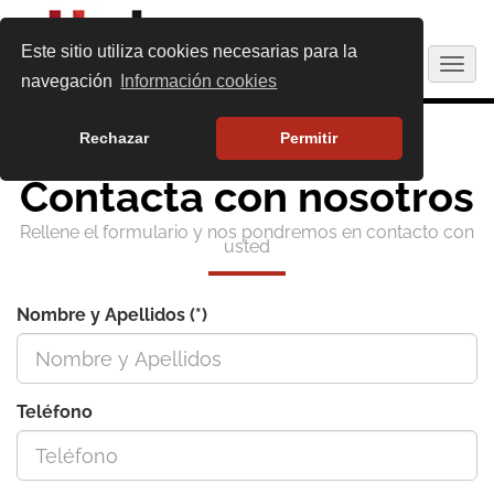
Este sitio utiliza cookies necesarias para la
Togg
navegación
Información cookies
navig
Rechazar
Permitir
Contacta con nosotros
Rellene el formulario y nos pondremos en contacto con
usted
Nombre y Apellidos (*)
Teléfono