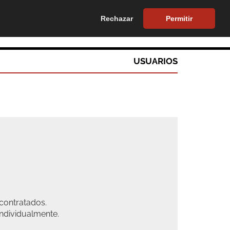
tel.
900 272 033
tel.
623386409
Rechazar
Permitir
AS
VERIFACTU
CONTRATAR
CLIENTES
CONTACTA
USUARIOS
contratados.
individualmente.