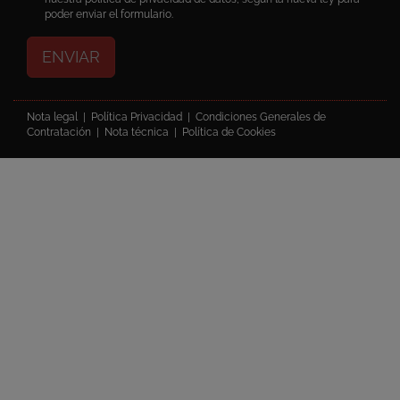
poder enviar el formulario.
ENVIAR
Nota legal
|
Política Privacidad
|
Condiciones Generales de
Contratación
|
Nota técnica
|
Política de Cookies