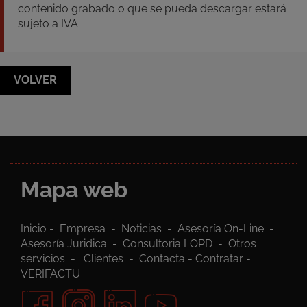
contenido grabado o que se pueda descargar estará
sujeto a IVA.
VOLVER
Mapa web
Inicio
-
Empresa
-
Noticias
-
Asesoría On-Line
-
Asesoría Juridica
-
Consultoria LOPD
-
Otros
servicios
-
Clientes
-
Contacta
-
Contratar
-
VERIFACTU