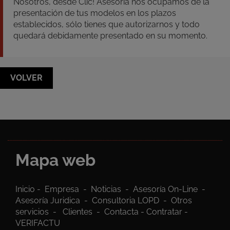
Nosotros, desde Clic! Asesoría nos ocupamos de la
presentación de tus modelos en los plazos
establecidos, sólo tienes que autorizarnos y todo
quedará debidamente presentado en su momento.
VOLVER
Mapa web
Inicio
-
Empresa
-
Noticias
-
Asesoría On-Line
-
Asesoría Juridica
-
Consultoria LOPD
-
Otros
servicios
-
Clientes
-
Contacta
-
Contratar
-
VERIFACTU