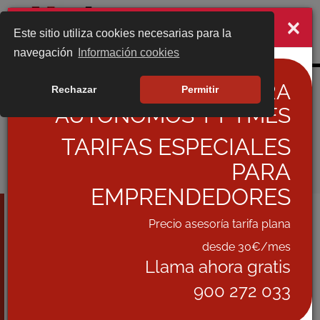
×
¡NO TE VAYAS TODAVIA!
Este sitio utiliza cookies necesarias para la
Togg
navegación
Información cookies
navig
ASESORÍA ONLINE PARA
Rechazar
Permitir
AUTÓNOMOS Y PYMES
QUE GASTOS ME
TARIFAS ESPECIALES
PUEDO DEDUCIR
PARA
EMPRENDEDORES
DEFINICIÓN DE LO QUE ES UN GASTO
Precio asesoría tarifa plana
DEDUCIBLE
¿CUÁNDO ES DEDUCIBLE UN GASTO?
desde 30€/mes
LOS GASTOS DEDUCIBLES MÁS COMUNES
Llama ahora gratis
GASTOS DE DIFÍCIL JUSTIFICACIÓN
900 272 033
CÓMO CONTABILIZAR LOS GASTOS
DEDUCIBLES