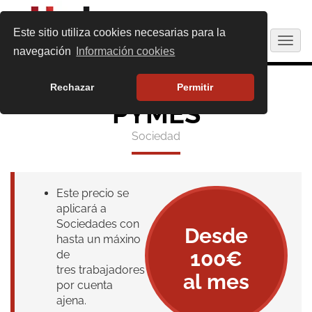
Este sitio utiliza cookies necesarias para la
Togg
navegación
Información cookies
navig
Rechazar
Permitir
PYMES
Sociedad
Este precio se
aplicará a
Sociedades con
Desde
hasta un máxino
100€
de
tres trabajadores
al mes
por cuenta
ajena.