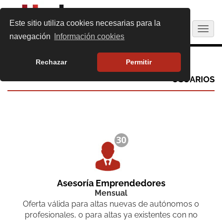
Este sitio utiliza cookies necesarias para la
Togg
navegación
Información cookies
navig
TU SERVICIO CONTRATADO (
-
)
Rechazar
Permitir
USUARIOS
Asesoría Emprendedores
Mensual
Oferta válida para altas nuevas de autónomos o
profesionales, o para altas ya existentes con no